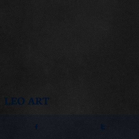
LEO ART

